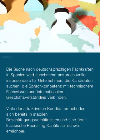
Freepik
Die Suche nach deutschsprachigen Fachkräften
in Spanien wird zunehmend anspruchsvoller –
insbesondere für Unternehmen, die Kandidaten
suchen, die Sprachkompetenz mit technischem
Fachwissen und internationalem
Geschäftsverständnis verbinden.
Viele der attraktivsten Kandidaten befinden
sich bereits in stabilen
Beschäftigungsverhältnissen und sind über
klassische Recruiting-Kanäle nur schwer
erreichbar.