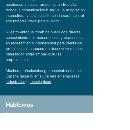
austríacas y suizas presentes en España,
donde la comunicación bilingüe, la adaptación
intercultural y la alineación con la sede central
son factores clave para el éxito.
Nuestro enfoque combina búsqueda directa,
conocimiento del mercado local y experiencia
en reclutamiento internacional para identificar
profesionales capaces de desenvolverse con
naturalidad entre ambas culturas
empresariales.
Muchos profesionales germanohablantes en
España desarrollan su carrera en
empresas
industriales
o
tecnológicas
.
Hablemos
Si su empresa busca incorporar
profesionales germanoparlantes en
España, estaremos encantados de analizar