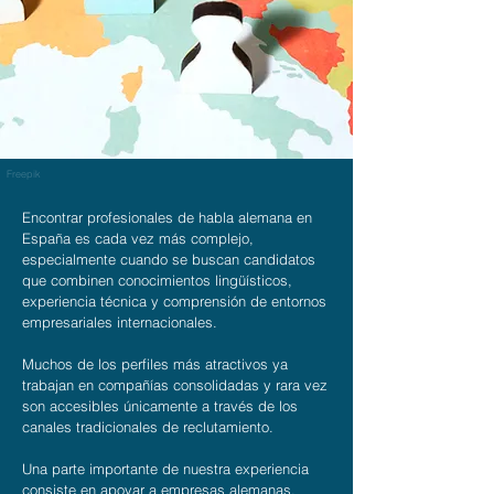
Freepik
Encontrar profesionales de habla alemana en
España es cada vez más complejo,
especialmente cuando se buscan candidatos
que combinen conocimientos lingüísticos,
experiencia técnica y comprensión de entornos
empresariales internacionales.
Muchos de los perfiles más atractivos ya
trabajan en compañías consolidadas y rara vez
son accesibles únicamente a través de los
canales tradicionales de reclutamiento.
Una parte importante de nuestra experiencia
consiste en apoyar a empresas alemanas,