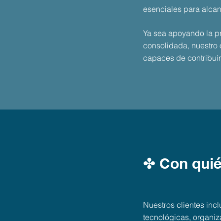
esenciales para alcanz
Ya sea apoyando la pr
consolidada, nuestro o
capaces de contribuir
✤ Con quié
Nuestros clientes inc
tecnológicas, organi