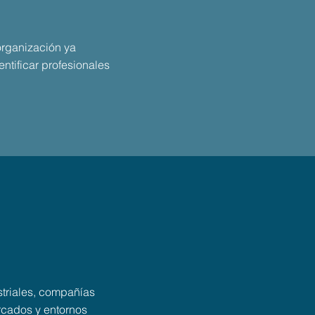
organización ya
ntificar profesionales
striales, compañías
rcados y entornos