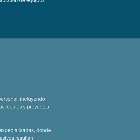
nstrucción de equipos
personal, incluyendo
os locales y proyectos
y especializadas, donde
asivos resultan