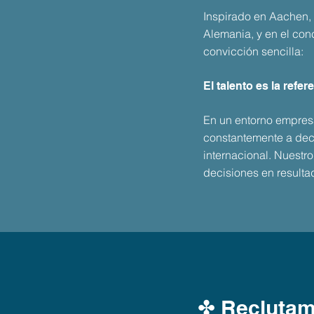
Inspirado en Aachen, 
Alemania, y en el con
convicción sencilla:
El talento es la refe
En un entorno empresa
constantemente a deci
internacional. Nuestr
decisiones en resulta
✤ Reclutami