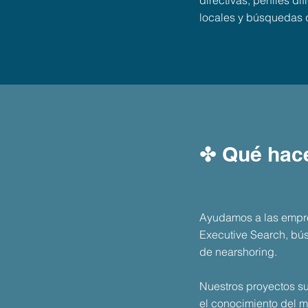
directivas, perfiles d
locales y búsquedas 
✤ Qué ha
Ayudamos a las empres
Executive Search, bús
de nearshoring.
Nuestros proyectos su
el conocimiento del m