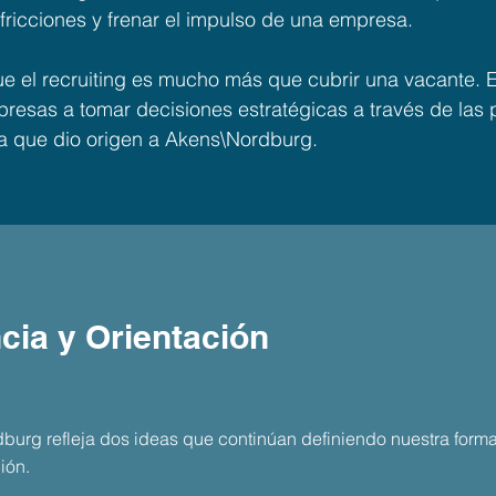
fricciones y frenar el impulso de una empresa.
 el recruiting es mucho más que cubrir una vacante. E
resas a tomar decisiones estratégicas a través de las 
la que dio origen a Akens\Nordburg.
cia y Orientación
urg refleja dos ideas que continúan definiendo nuestra forma 
ión.