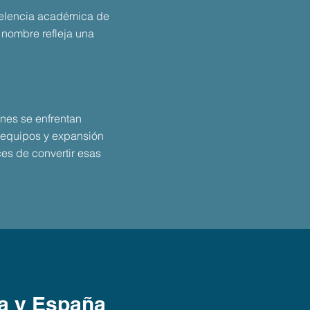
xcelencia académica de
 nombre refleja una
nes se enfrentan
e equipos y expansión
es de convertir esas
pa y España