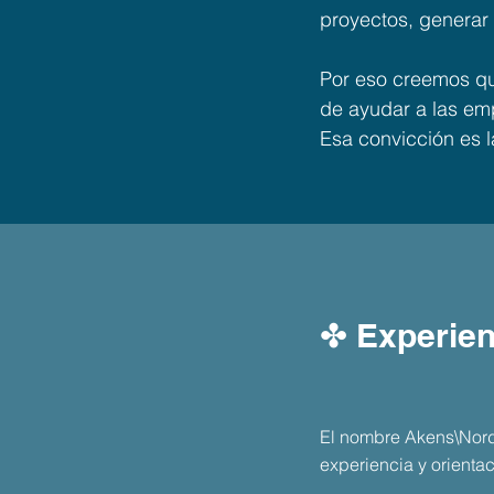
proyectos, generar 
Por eso creemos que
de ayudar a las emp
Esa convicción es 
✤ Experien
El nombre Akens\Nordb
experiencia y orientac